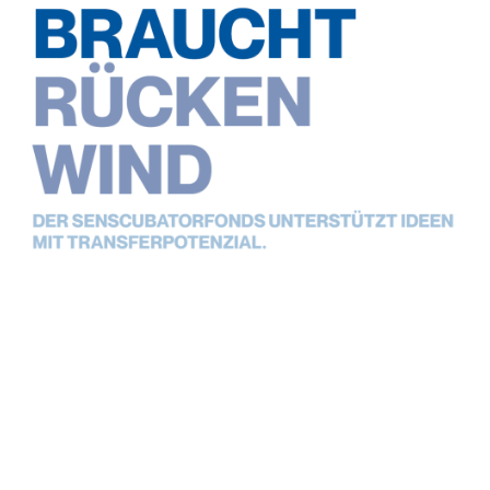
Call for Ideas
Sie haben eine Idee und möchten sich um
ein SENSCUBATORfonds Projekt bewerben?
Hier geht´s zur EInreichung
Impressum
|
Datenschutz
|
Barrierefreiheit