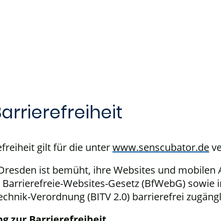
ransfer gestalten
Innovationen fördern
Community stärken
arrierefreiheit
reiheit gilt für die unter
www.senscubator.de
ve
 Dresden ist bemüht, ihre Websites und mobile
Barrierefreie-Websites-Gesetz (BfWebG) sowie i
echnik-Verordnung (BITV 2.0) barrierefrei zugäng
g zur Barrierefreiheit