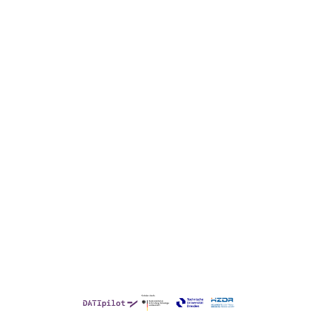
Teil der Community werden
Die SENSCUBATOR Community ist
kostenfrei und offen für alle, die innovative
Sensorik-Lösungen mitgestalten möchten –
von Einzelpersonen über Hochschulen und
Forschungseinrichtungen bis hin zu
Unternehmen. Mitglieder können an
Workshops und Vernetzungsangeboten
teilnehmen.
Werden Sie Teil unserer Community,
vernetzen Sie sich mit relevanten Akteuren
und bringen Sie Ihre Impulse ein.
Jetzt Teil der Community werden