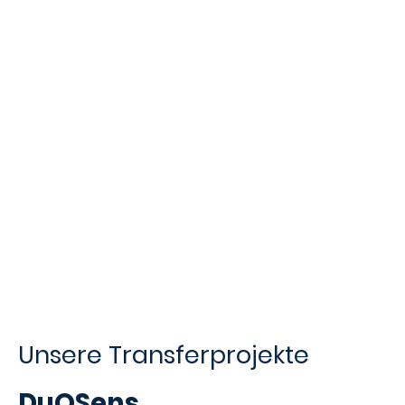
Call for Ideas
Der SENSCUBATOR unterstützt innovative
Projektideen auf dem Weg vom Labor in
den Markt. Sie haben eine Idee und
möchten sich um ein SENSCUBATORfonds
Projekt bewerben?
Dann schauen Sie in die
Einreichungsbedingungen, füllen das
Template aus und senden uns Ihre Idee.
Weitere Informationen zur Einreichung
Unsere Transferprojekte
DuOSens