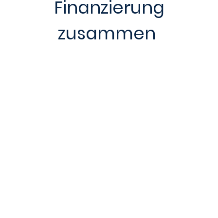
Finanzierung
zusammen
Gemeinsam gestalten
wir Transfer!
Der SENSCUBATOR ist eine im Rahmen der
DATIpilot-Initiative geförderte Innovations-
Community für Sensortechnologie. Unser
Ziel ist es, Innovationen schneller und
effizienter aus der Forschung in die
wirtschaftliche Anwendung zu bringen.
Dafür unterstützen wir Forschende und